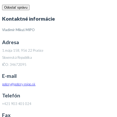
Kontaktné informácie
Vladimír Mikuš MIPO
Adresa
1.mája 158, 956 22 Prašice
Slovenská Republika
IČO: 34672095
E-mail
potery@potery-mipo.sk
Telefón
+421 903 401 024
Fax