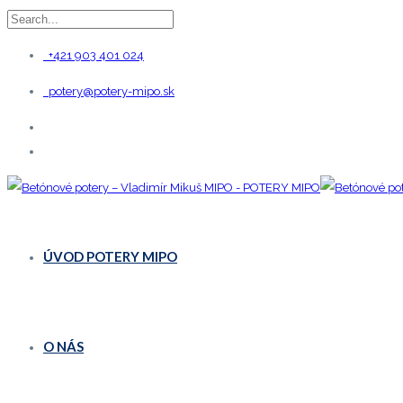
+421 903 401 024
potery@potery-mipo.sk
ÚVOD POTERY MIPO
O NÁS