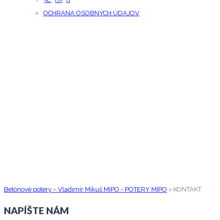
OCHRANA OSOBNÝCH ÚDAJOV
MÁTE NA NÁS OTÁZKY? NEZÁVÄZNE NÁS
Betónové potery – Vladimír Mikuš MIPO - POTERY MIPO
>
KONTAKT
NAPÍŠTE NÁM