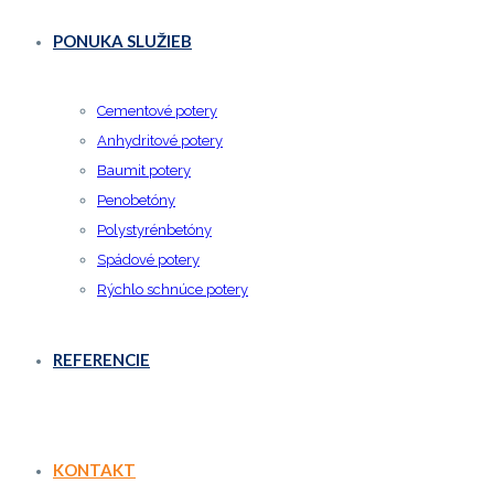
PONUKA SLUŽIEB
Cementové potery
Anhydritové potery
Baumit potery
Penobetóny
Polystyrénbetóny
Spádové potery
Rýchlo schnúce potery
REFERENCIE
KONTAKT