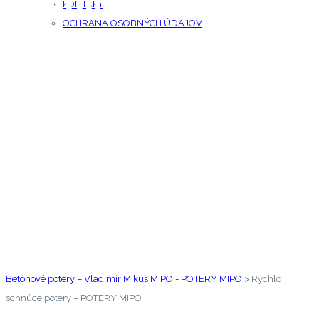
Rýchlo schnúce
KONTAKT
potery
OCHRANA OSOBNÝCH ÚDAJOV
Rýchloschnúca podkladová vyrovnávajúca
vrstva.
Betónové potery – Vladimír Mikuš MIPO - POTERY MIPO
>
Rýchlo
schnúce potery – POTERY MIPO