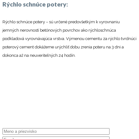
Rýchlo schnúce potery:
Rýchlo schnúce potery – sú určené predovšetkým k vyrovnaniu
jemných nerovností betónových povrchov ako rýchloschnúca
podkladová vyrovnávajúca vrstva. Výmenou cementu za rýchlo tvrdnúci
poterový cement dokážeme urýchliť dobu zrenia poteru na 3 dni a
dokonca až na neuveriteľných 24 hodín.
KONTAKTUJTE NÁS
Máte na nás otázky? Nezáväzne nám
napíšte cez e-mailový formulár.