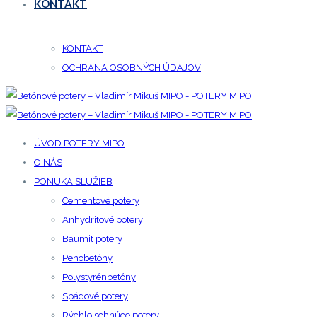
KONTAKT
KONTAKT
OCHRANA OSOBNÝCH ÚDAJOV
ÚVOD POTERY MIPO
O NÁS
PONUKA SLUŽIEB
Cementové potery
Anhydritové potery
Baumit potery
Penobetóny
Polystyrénbetóny
Spádové potery
Rýchlo schnúce potery