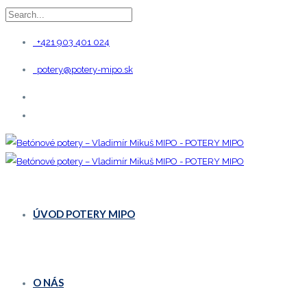
+421 903 401 024
potery@potery-mipo.sk
ÚVOD POTERY MIPO
O NÁS