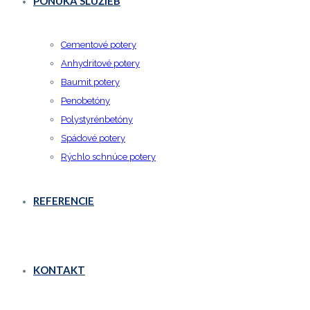
PONUKA SLUŽIEB
Cementové potery
Anhydritové potery
Baumit potery
Penobetóny
Polystyrénbetóny
Spádové potery
Rýchlo schnúce potery
REFERENCIE
KONTAKT