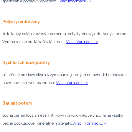
spádovanie poterov v garážach,…
Viac informácií... »
Polystyrénbetóny
Je to ľahký betón zložený z cementu, polystyrénovej drte, vody a prísad.
Vyrába sa ako hustá kašovitá zmes,…
Viac informácií... »
Rýchlo schnúce potery
sú určené predovšetkým k vyrovnaniu jemných nerovností betónových
povrchov ako rýchloschnúca…
Viac informácií... »
Baumit potery
suchá cementová zmes na strojové spracovanie. Je vhodná na všetky
POTERY MIPO
bežné podkladové minerálne materiály,…
Viac informácií... »