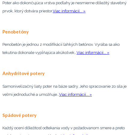
Poter ako dokončujúca vrstva podlahy je nesmierne dôležitý stavebný
prvok, ktorý dotvára priestor.
Viac informácií... »
Penobetóny
Penobetón je jednou z modifikácií ľahkých betónov. Vyrába sa ako
tekutina dokonale vypĺňajúca akúkoľvek…
Viac informácií... »
Anhydritové potery
Samonivelizačný liaty poter na báze sadry. Jeho spracovanie zo sila je
veľmi jednoduché a umožňuje…
Viac informácií... »
Spádové potery
Každý ocení dôležitosť odtekania vody v požadovanom smere a preto