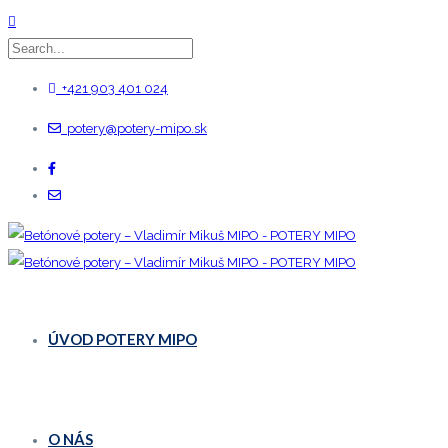
+421 903 401 024
potery@potery-mipo.sk
ÚVOD POTERY MIPO
O NÁS