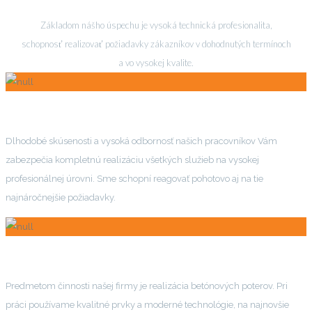
Základom nášho úspechu je vysoká technická profesionalita,
schopnosť realizovať požiadavky zákazníkov v dohodnutých termínoch
a vo vysokej kvalite.
ČO PONÚKAME?
Dlhodobé skúsenosti a vysoká odbornosť našich pracovníkov Vám
zabezpečia kompletnú realizáciu všetkých služieb na vysokej
profesionálnej úrovni. Sme schopní reagovať pohotovo aj na tie
najnáročnejšie požiadavky.
ČO REALIZUJEME?
Predmetom činnosti našej firmy je realizácia betónových poterov. Pri
práci používame kvalitné prvky a moderné technológie, na najnovšie