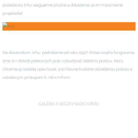
požiadavky trhu reagujeme pružne a dokážeme sa im maximálne
prispôsobiť.
SME SPOĽAHLIVÝM PARTNEROM
Na slovenskom trhu podnikáme od roku 1997. Počas svojho fungovania
sme si v oblasti poterových prác vybudovali stabilnú pozíciu, ktorú
chceme aj naďalej upevňovať, a to hlavne kvalitne odvedenou prácou a
ústretovým prístupom k zákazníkom.
FOTOGALÉRIA
0
GALÉRIA A UKÁŽKY NAŠICH PRÁC
REALIZOVANÝCH PROJEKTOV
0
KLIENTOV