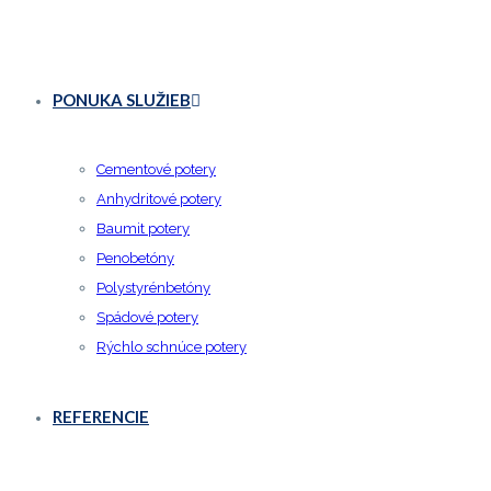
PONUKA SLUŽIEB
Cementové potery
Anhydritové potery
Baumit potery
Penobetóny
Polystyrénbetóny
Spádové potery
Rýchlo schnúce potery
REFERENCIE